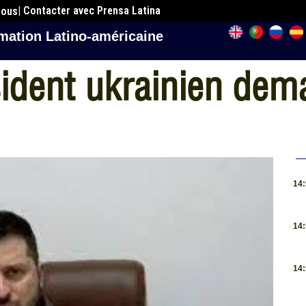
| Contacter avec Prensa Latina
nous
mation Latino-américaine
ésident ukrainien de
.
14
.
14
.
14
.