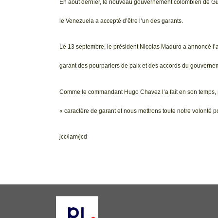
En août dernier, le nouveau gouvernement colombien de Gust
le Venezuela a accepté d’être l’un des garants.
Le 13 septembre, le président Nicolas Maduro a annoncé l’a
garant des pourparlers de paix et des accords du gouvernem
Comme le commandant Hugo Chavez l’a fait en son temps, n
« caractère de garant et nous mettrons toute notre volonté pou
jcc/lam/jcd