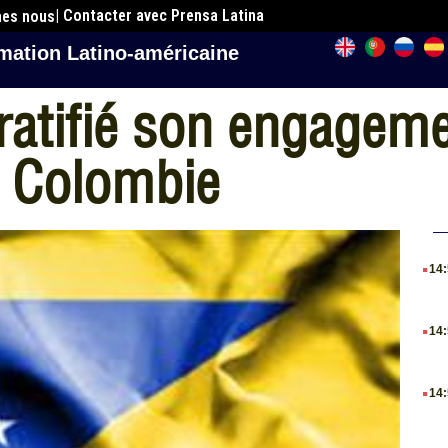
| Contacter avec Prensa Latina
mes nous
mation Latino-américaine
ratifié son engageme
en Colombie
.
14
.
14
.
14
.