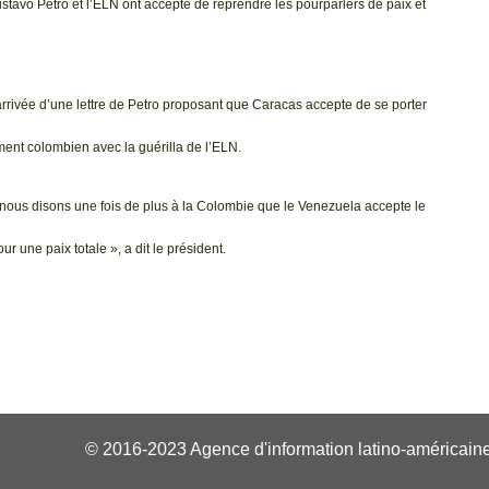
avo Petro et l’ELN ont accepté de reprendre les pourparlers de paix et
rrivée d’une lettre de Petro proposant que Caracas accepte de se porter
ent colombien avec la guérilla de l’ELN.
ous disons une fois de plus à la Colombie que le Venezuela accepte le
r une paix totale », a dit le président.
© 2016-2023 Agence d'information latino-américaine