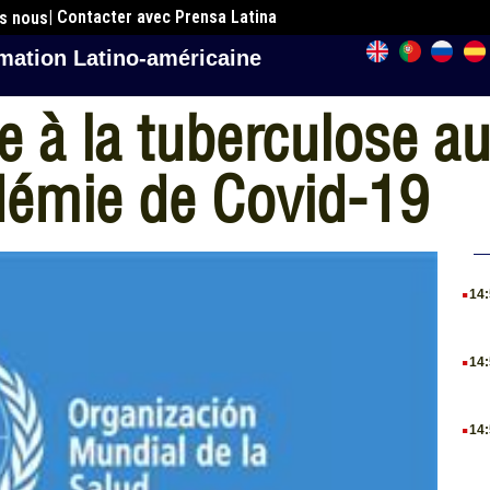
| Contacter avec Prensa Latina
es nous
mation Latino-américaine
ée à la tuberculose 
démie de Covid-19
.
14
.
14
.
14
.