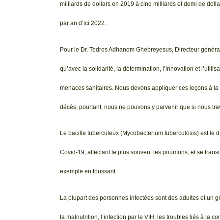
milliards de dollars en 2019 à cinq milliards et demi de dolla
par an d’ici 2022.
Pour le Dr. Tedros Adhanom Ghebreyesus, Directeur général
qu’avec la solidarité, la détermination, l’innovation et l’uti
menaces sanitaires. Nous devons appliquer ces leçons à la lu
décès, pourtant, nous ne pouvons y parvenir que si nous tra
Le bacille tuberculeux (Mycobacterium tuberculosis) est le 
Covid-19, affectant le plus souvent les poumons, et se transm
exemple en toussant.
La plupart des personnes infectées sont des adultes et un g
la malnutrition, l’infection par le VIH, les troubles liés à la