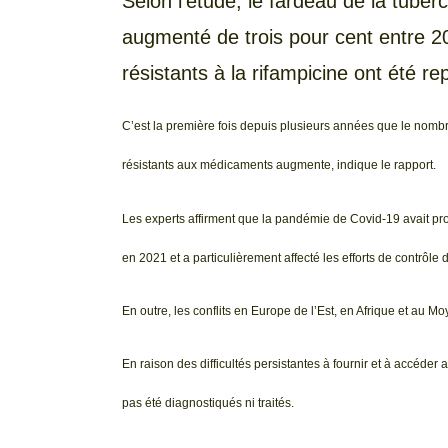
Selon l’étude, le fardeau de la tube
augmenté de trois pour cent entre 
résistants à la rifampicine ont été re
C’est la première fois depuis plusieurs années que le nombr
résistants aux médicaments augmente, indique le rapport.
Les experts affirment que la pandémie de Covid-19 avait pro
en 2021 et a particulièrement affecté les efforts de contrôle 
En outre, les conflits en Europe de l’Est, en Afrique et au 
En raison des difficultés persistantes à fournir et à accéde
pas été diagnostiqués ni traités.