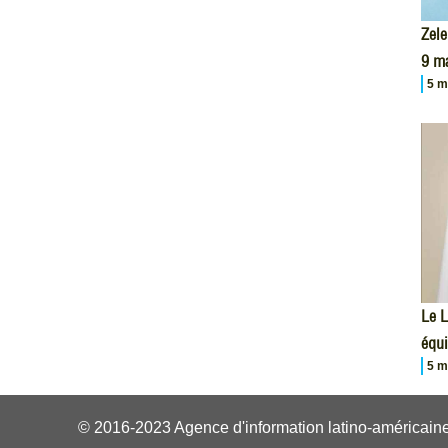
Zele
9 m
5 m
Le L
équi
5 m
© 2016-2023 Agence d'information latino-américaine