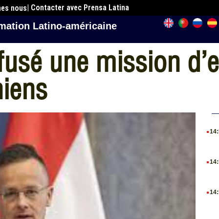
| Contacter avec Prensa Latina
mes nous
mation Latino-américaine
fusé une mission d’
niens
.
14
.
14
.
14
.