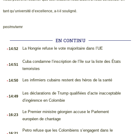
tant qu’université d’excellence, a-t-il souligné.
peo/mv/wmr
EN CONTINU
.
La Hongrie refuse le vote majoritaire dans l’UE
14:52
.
Cuba condamne l’inscription de l’île sur la liste des États
14:51
terroristes
.
Les infirmiers cubains restent des héros de la santé
14:50
.
Les déclarations de Trump qualifiées d’acte inacceptable
14:49
d’ingérence en Colombie
.
Le Premier ministre géorgien accuse le Parlement
16:23
européen de chantage
.
Petro refuse que les Colombiens s’engagent dans le
16:21