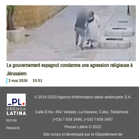
Le gouvernement espagnol condamne une agression religieuse à
Jérusalem
3 mai 2026
15:51
© 2016-2023 Agence d'information latino-américaine S.A.
Calle E No. 454, Vedado, La Havane, Cuba. Téléphone :
(+53) 7 838 3496, (+53) 7 838 3497
ÉDITION
Presse Latine © 2023
FRANÇAISE
Site conçu et développé par le Département de