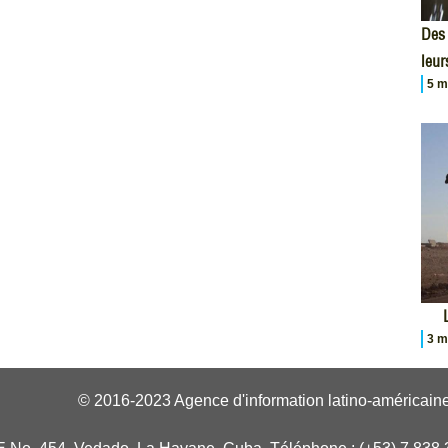
Des 
leur
5 m
3 m
© 2016-2023 Agence d'information latino-américaine