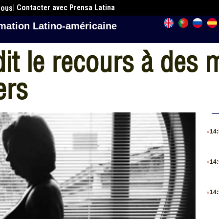
| Contacter avec Prensa Latina
nous
mation Latino-américaine
dit le recours à des
ers
.
14
.
14
.
14
.