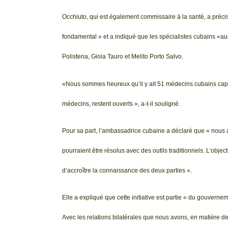
Occhiuto, qui est également commissaire à la santé, a préc
fondamental » et a indiqué que les spécialistes cubains «aur
Polistena, Gioia Tauro et Melito Porto Salvo.
«Nous sommes heureux qu’il y ait 51 médecins cubains capable
médecins, restent ouverts », a-t-il souligné.
Pour sa part, l’ambassadrice cubaine a déclaré que « nous a
pourraient être résolus avec des outils traditionnels. L’object
d’accroître la connaissance des deux parties ».
Elle a expliqué que cette initiative est partie « du gouvern
Avec les relations bilatérales que nous avons, en matière de 