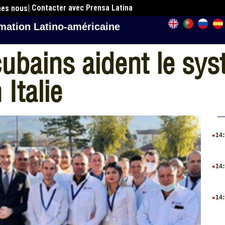
| Contacter avec Prensa Latina
mes nous
mation Latino-américaine
bains aident le sys
 Italie
.
14
.
14
.
14
.