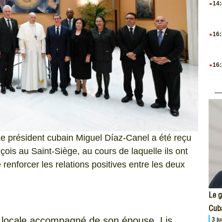
14
.
16
.
16
 Le président cubain Miguel Díaz-Canel a été reçu
ois au Saint-Siège, au cours de laquelle ils ont
renforcer les relations positives entre les deux
Le g
Cub
e locale accompagné de son épouse, Lis
3 j