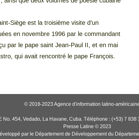
ur, ainsi que deux volumes de poésie cubaine
int-Siège est la troisième visite d’un
ectuées en novembre 1996 par le commandant
eçu par le pape saint Jean-Paul II, et en mai
tro, qui avait rencontré le pape François.
s
© 2016-2023 Agence d'information latino-américaine
E No. 454, Vedado, La Havane, Cuba. Téléphone : (+53) 7 838 
Presse Latine © 2023
développé par le Département de Développement du Départeme