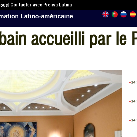
| Contacter avec Prensa Latina
nous
mation Latino-américaine
bain accueilli par le
.
14
.
14
.
14
.