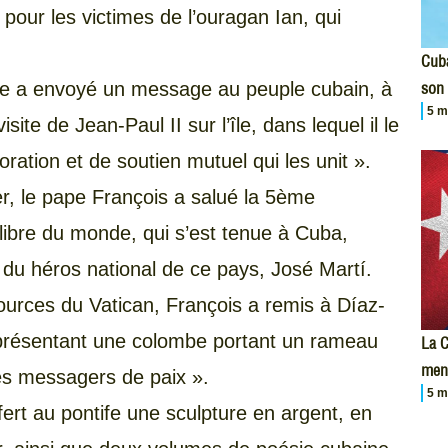
 pour les victimes de l’ouragan Ian, qui
Cuba
me a envoyé un message au peuple cubain, à
son 
5 m
site de Jean-Paul II sur l’île, dans lequel il le
oration et de soutien mutuel qui les unit ».
er, le pape François a salué la 5ème
ilibre du monde, qui s’est tenue à Cuba,
 du héros national de ce pays, José Martí.
ources du Vatican, François a remis à Díaz-
présentant une colombe portant un rameau
La C
men
 des messagers de paix ».
5 m
ffert au pontife une sculpture en argent, en