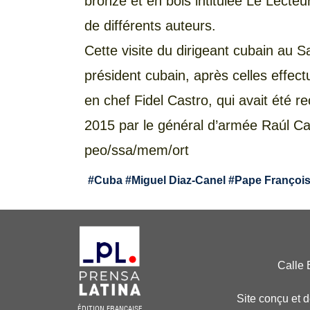
bronze et en bois intitulée Le Lecte
de différents auteurs.
Cette visite du dirigeant cubain au Sa
président cubain, après celles eff
en chef Fidel Castro, qui avait été r
2015 par le général d’armée Raúl Cas
peo/ssa/mem/ort
#
Cuba
#
Miguel Diaz-Canel
#
Pape Françoi
Calle 
Site conçu et 
ÉDITION FRANÇAISE