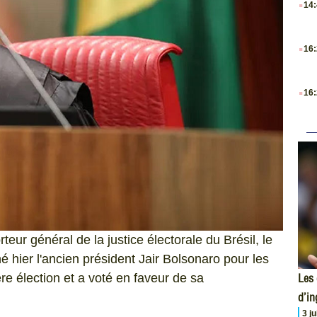
14
.
16
.
16
teur général de la justice électorale du Brésil, le
hier l'ancien président Jair Bolsonaro pour les
Les 
re élection et a voté en faveur de sa
d’i
3 j