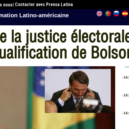
| Contacter avec Prensa Latina
es nous
mation Latino-américaine
 la justice électoral
ualification de Bols
.
14
.
14
.
14
.