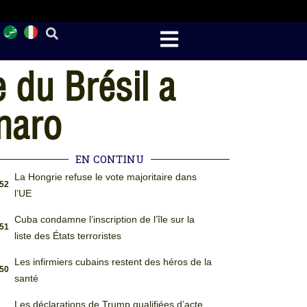
e du Brésil a
onaro
EN CONTINU
La Hongrie refuse le vote majoritaire dans
:52
l’UE
Cuba condamne l’inscription de l’île sur la
:51
liste des États terroristes
Les infirmiers cubains restent des héros de la
:50
santé
Les déclarations de Trump qualifiées d’acte