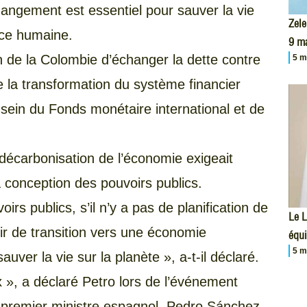
hangement est essentiel pour sauver la vie
Zele
ence humaine.
9 m
on de la Colombie d’échanger la dette contre
5 m
e la transformation du système financier
sein du Fonds monétaire international et de
a décarbonisation de l’économie exigeait
conception des pouvoirs publics.
oirs publics, s’il n’y a pas de planification de
Le L
oir de transition vers une économie
équi
5 m
uver la vie sur la planète », a-t-il déclaré.
 », a déclaré Petro lors de l’événement
le premier ministre espagnol, Pedro Sánchez,