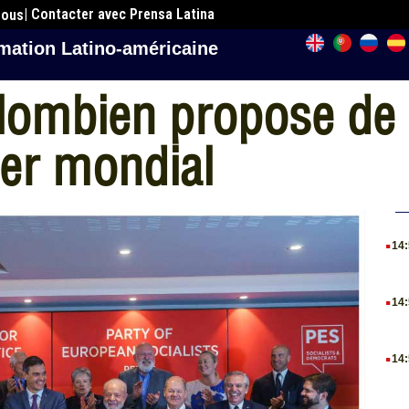
| Contacter avec Prensa Latina
nous
mation Latino-américaine
lombien propose de 
ier mondial
.
14
.
14
.
14
.