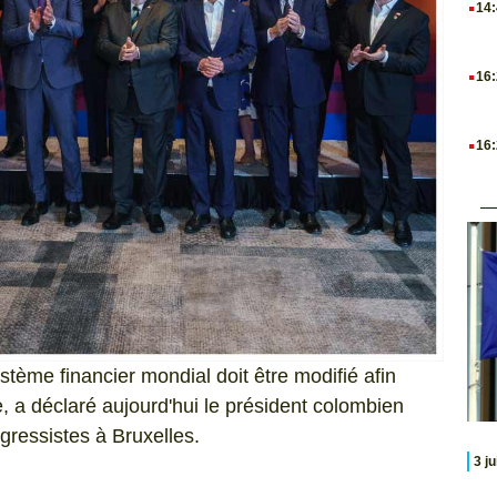
14
.
16
.
16
ystème financier mondial doit être modifié afin
 a déclaré aujourd'hui le président colombien
ressistes à Bruxelles.
3 j