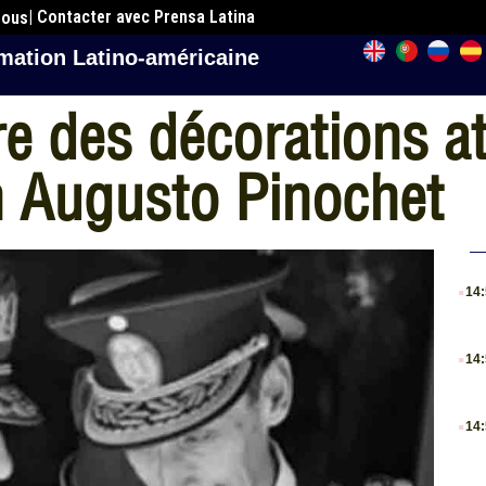
| Contacter avec Prensa Latina
nous
mation Latino-américaine
ire des décorations a
en Augusto Pinochet
.
14
.
14
.
14
.