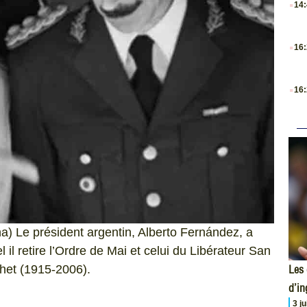
14
.
16
.
16
a) Le président argentin, Alberto Fernández, a
l il retire l’Ordre de Mai et celui du Libérateur San
Les 
chet (1915-2006).
d’i
3 j