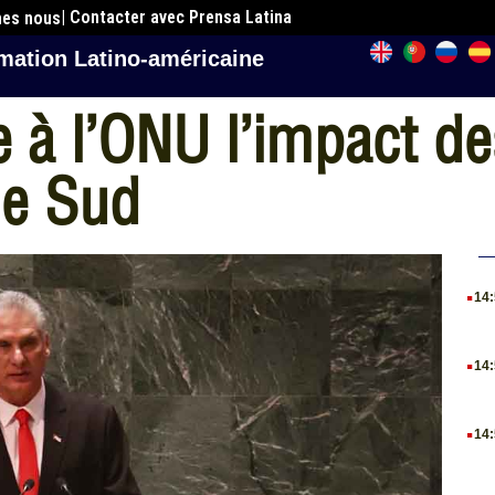
| Contacter avec Prensa Latina
mes nous
mation Latino-américaine
à l’ONU l’impact d
le Sud
.
14
.
14
.
14
.