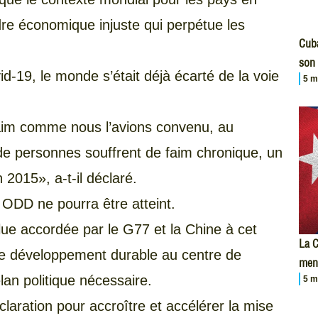
re économique injuste qui perpétue les
Cuba
son 
-19, le monde s’était déjà écarté de la voie
5 m
 faim comme nous l’avions convenu, au
 de personnes souffrent de faim chronique, un
n 2015», a-t-il déclaré.
s ODD ne pourra être atteint.
olue accordée par le G77 et la Chine à cet
La C
le développement durable au centre de
men
élan politique nécessaire.
5 m
aration pour accroître et accélérer la mise