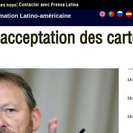
| Contacter avec Prensa Latina
mes nous
mation Latino-américaine
 acceptation des car
.
14
.
14
.
14
.