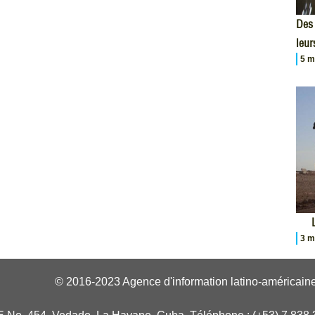
Des 
leur
5 m
3 m
© 2016-2023 Agence d'information latino-américaine