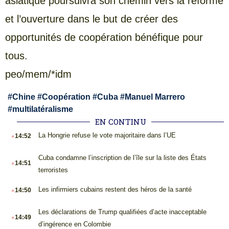
asiatique poursuivra son chemin vers la réforme
et l’ouverture dans le but de créer des
opportunités de coopération bénéfique pour
tous.
peo/mem/*idm
#
Chine
#
Coopération
#
Cuba
#
Manuel Marrero
#
multilatéralisme
EN CONTINU
.
La Hongrie refuse le vote majoritaire dans l’UE
14:52
.
Cuba condamne l’inscription de l’île sur la liste des États
14:51
terroristes
.
Les infirmiers cubains restent des héros de la santé
14:50
.
Les déclarations de Trump qualifiées d’acte inacceptable
14:49
d’ingérence en Colombie