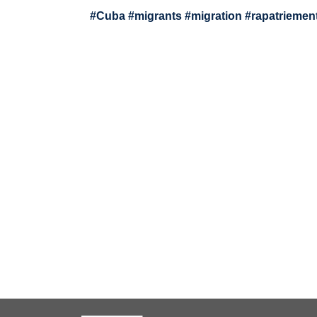
#
Cuba
#
migrants
#
migration
#
rapatriemen