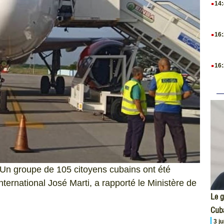
14
.
16
.
16
Un groupe de 105 citoyens cubains ont été
nternational José Marti, a rapporté le Ministère de
Le g
Cub
3 j