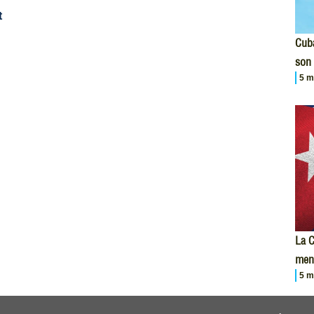
t
Cuba
son 
5 m
La C
men
5 m