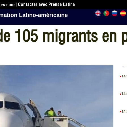
| Contacter avec Prensa Latina
mes nous
mation Latino-américaine
de 105 migrants en 
.
14
.
14
.
14
.