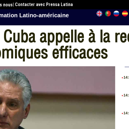
| Contacter avec Prensa Latina
es nous
mation Latino-américaine
 Cuba appelle à la r
omiques efficaces
.
14
.
14
.
14
.