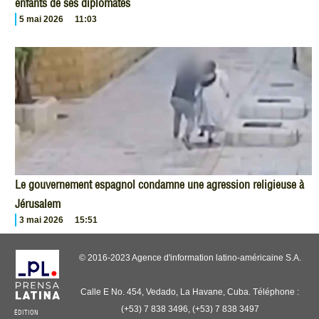
enfants de ses diplomates
5 mai 2026
11:03
Le gouvernement espagnol condamne une agression religieuse à
Jérusalem
3 mai 2026
15:51
© 2016-2023 Agence d'information latino-américaine S.A.
Calle E No. 454, Vedado, La Havane, Cuba. Téléphone :
(+53) 7 838 3496, (+53) 7 838 3497
ÉDITION