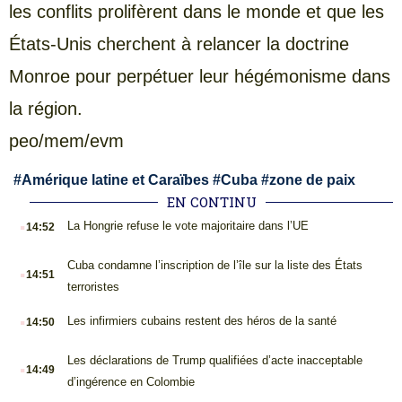
les conflits prolifèrent dans le monde et que les
États-Unis cherchent à relancer la doctrine
Monroe pour perpétuer leur hégémonisme dans
la région.
peo/mem/evm
#
Amérique latine et Caraïbes
#
Cuba
#
zone de paix
EN CONTINU
.
La Hongrie refuse le vote majoritaire dans l’UE
14:52
.
Cuba condamne l’inscription de l’île sur la liste des États
14:51
terroristes
.
Les infirmiers cubains restent des héros de la santé
14:50
.
Les déclarations de Trump qualifiées d’acte inacceptable
14:49
d’ingérence en Colombie