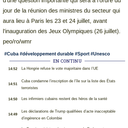
d’une question importante qui sera à l’ordre du
jour de la réunion des ministres du secteur qui
aura lieu à Paris les 23 et 24 juillet, avant
l’inauguration des Jeux Olympiques (26 juillet).
peo/ro/wmr
#
Cuba
#
développement durable
#
Sport
#
Unesco
EN CONTINU
.
La Hongrie refuse le vote majoritaire dans l’UE
14:52
.
Cuba condamne l’inscription de l’île sur la liste des États
14:51
terroristes
.
Les infirmiers cubains restent des héros de la santé
14:50
.
Les déclarations de Trump qualifiées d’acte inacceptable
14:49
d’ingérence en Colombie