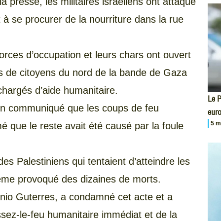
 presse, les militaires israéliens ont attaqué
 à se procurer de la nourriture dans la rue
orces d’occupation et leurs chars ont ouvert
iers de citoyens du nord de la bande de Gaza
 chargés d’aide humanitaire.
Le P
 un communiqué que les coups de feu
eur
5 m
mé que le reste avait été causé par la foule
des Palestiniens qui tentaient d’atteindre les
même provoqué des dizaines de morts.
ónio Guterres, a condamné cet acte et a
ssez-le-feu humanitaire immédiat et de la