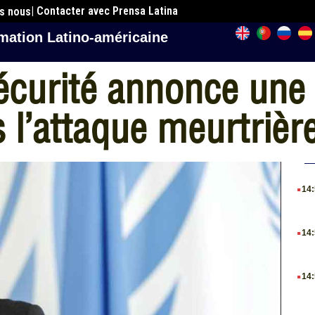
| Contacter avec Prensa Latina
es nous
mation Latino-américaine
sécurité annonce une
 l’attaque meurtrière
.
14
.
14
.
14
.