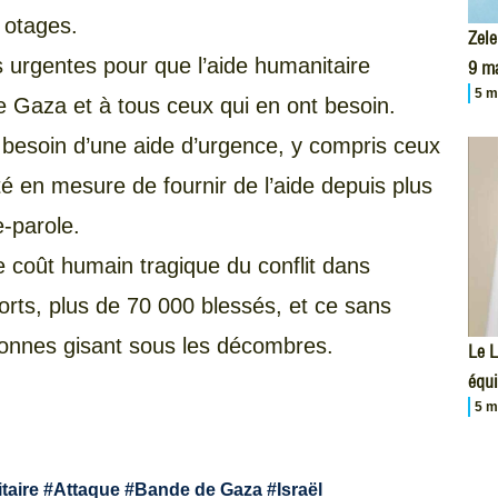
s otages.
Zele
 urgentes pour que l’aide humanitaire
9 m
5 m
de Gaza et à tous ceux qui en ont besoin.
 besoin d’une aide d’urgence, y compris ceux
é en mesure de fournir de l’aide depuis plus
-parole.
e coût humain tragique du conflit dans
morts, plus de 70 000 blessés, et ce sans
onnes gisant sous les décombres.
Le L
équi
5 m
taire
#
Attaque
#
Bande de Gaza
#
Israël