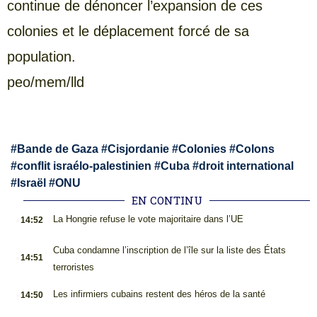
continue de dénoncer l’expansion de ces
colonies et le déplacement forcé de sa
population.
peo/mem/lld
#
Bande de Gaza
#
Cisjordanie
#
Colonies
#
Colons
#
conflit israélo-palestinien
#
Cuba
#
droit international
#
Israël
#
ONU
EN CONTINU
.
La Hongrie refuse le vote majoritaire dans l’UE
14:52
.
Cuba condamne l’inscription de l’île sur la liste des États
14:51
terroristes
.
Les infirmiers cubains restent des héros de la santé
14:50