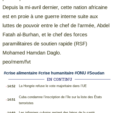
Depuis la mi-avril dernier, cette nation africaine
est en proie à une guerre interne suite aux
luttes de pouvoir entre le chef de l’armée, Abdel
Fatah al-Burhan, et le chef des forces
paramilitaires de soutien rapide (RSF)
Mohamed Hamdan Daglo.
peo/mem/fvt
#
crise alimentaire
#
crise humanitaire
#
ONU
#
Soudan
EN CONTINU
.
La Hongrie refuse le vote majoritaire dans l’UE
14:52
.
Cuba condamne l’inscription de l’île sur la liste des États
14:51
terroristes
.
Les infirmiers cubains restent des héros de la santé
14:50