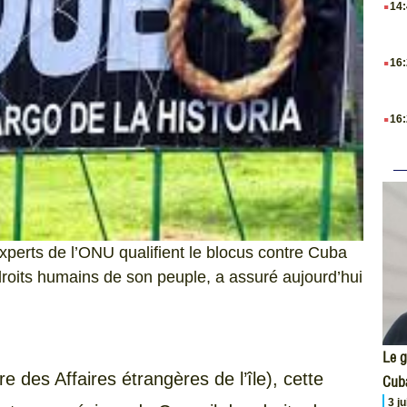
14
.
16
.
16
xperts de l’ONU qualifient le blocus contre Cuba
s droits humains de son peuple, a assuré aujourd’hui
Le g
e des Affaires étrangères de l’île), cette
Cub
3 j