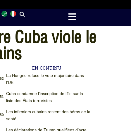
e Cuba viole le
ains
EN CONTINU
La Hongrie refuse le vote majoritaire dans
:52
l’UE
Cuba condamne l’inscription de l’île sur la
:51
liste des États terroristes
Les infirmiers cubains restent des héros de la
:50
santé
Les déclarations de Trump qualifiées d’acte