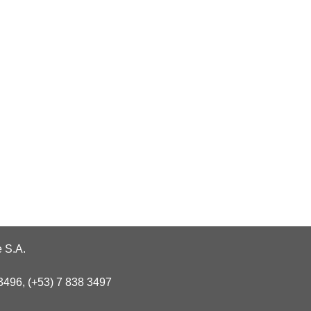
 S.A.
3496, (+53) 7 838 3497