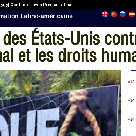
| Contacter avec Prensa Latina
nous
mation Latino-américaine
 des États-Unis contr
nal et les droits hum
.
14
.
14
.
14
.