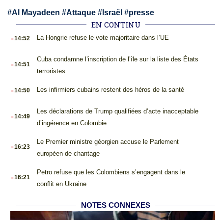
#
Al Mayadeen
#
Attaque
#
Israël
#
presse
EN CONTINU
.
La Hongrie refuse le vote majoritaire dans l’UE
14:52
.
Cuba condamne l’inscription de l’île sur la liste des États
14:51
terroristes
.
Les infirmiers cubains restent des héros de la santé
14:50
.
Les déclarations de Trump qualifiées d’acte inacceptable
14:49
d’ingérence en Colombie
.
Le Premier ministre géorgien accuse le Parlement
16:23
européen de chantage
.
Petro refuse que les Colombiens s’engagent dans le
16:21
conflit en Ukraine
NOTES CONNEXES