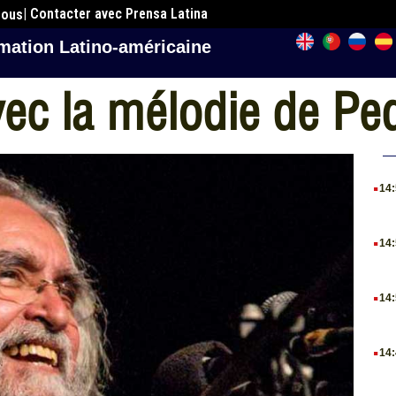
| Contacter avec Prensa Latina
nous
mation Latino-américaine
c la mélodie de Ped
.
14
.
14
.
14
.
14