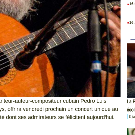
.
16
.
16
anteur-auteur-compositeur cubain Pedro Luis
La P
ys, offrira vendredi prochain un concert unique au
écol
 dont ses admirateurs se félicitent aujourd'hui.
3 j