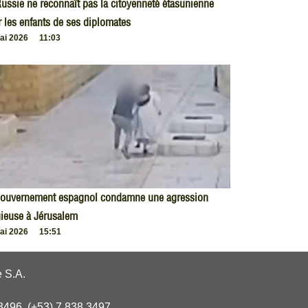
ussie ne reconnaît pas la citoyenneté étasunienne
 les enfants de ses diplomates
ai 2026
11:03
gouvernement espagnol condamne une agression
gieuse à Jérusalem
ai 2026
15:51
 S.A.
3496, (+53) 7 838 3497