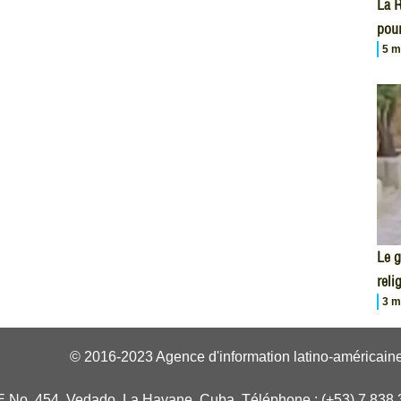
La R
pour
5 m
Le 
reli
3 m
© 2016-2023 Agence d'information latino-américaine
E No. 454, Vedado, La Havane, Cuba. Téléphone : (+53) 7 838 