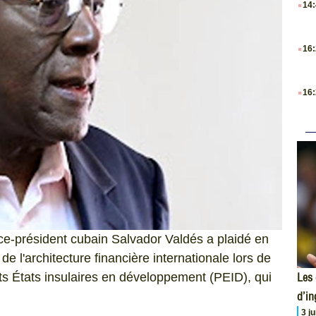
14
.
16
.
16
ce-président cubain Salvador Valdés a plaidé en
e l'architecture financière internationale lors de
Les 
its États insulaires en développement (PEID), qui
d’i
3 j