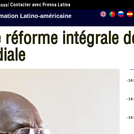
| Contacter avec Prensa Latina
nous
mation Latino-américaine
réforme intégrale de
iale
.
14
.
14
.
14
.