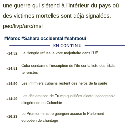
une guerre qui s’étend à l’intérieur du pays où
des victimes mortelles sont déjà signalées.
peo/livp/arc/msl
#
Maroc
#
Sahara occidental
#
sahraoui
EN CONTINU
.
La Hongrie refuse le vote majoritaire dans l’UE
14:52
.
Cuba condamne l’inscription de l’île sur la liste des États
14:51
terroristes
.
Les infirmiers cubains restent des héros de la santé
14:50
.
Les déclarations de Trump qualifiées d’acte inacceptable
14:49
d’ingérence en Colombie
.
Le Premier ministre géorgien accuse le Parlement
16:23
européen de chantage