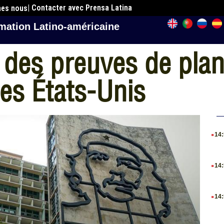
| Contacter avec Prensa Latina
mes nous
mation Latino-américaine
 des preuves de plan
es États-Unis
.
14
.
14
.
14
.