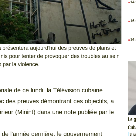
14
.
16
.
16
a présentera aujourd'hui des preuves de plans et
Unis pour tenter de provoquer des troubles au sein
s par la violence.
onale de ce lundi, la Télévision cubaine
c des preuves démontrant ces objectifs, a
térieur (Minint) dans une note publiée par le
Le g
Cub
 de l’année dernière, le gouvernement
3 j