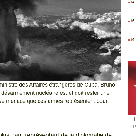
14
.
16
.
16
 ministre des Affaires étrangères de Cuba, Bruno
e désarmement nucléaire est et doit rester une
grave menace que ces armes représentent pour
L
3 j
 plus haut représentant de la diplomatie de