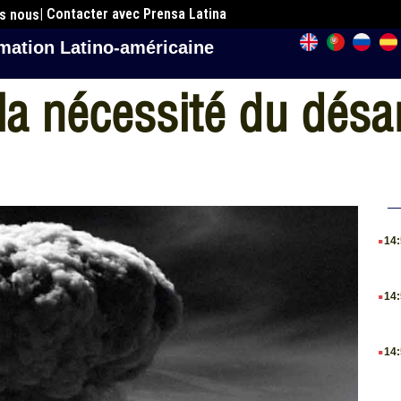
| Contacter avec Prensa Latina
es nous
mation Latino-américaine
 la nécessité du dé
.
14
.
14
.
14
.