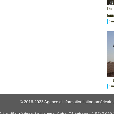
Des 
leur
5 m
3 m
© 2016-2023 Agence d'information latino-américaine