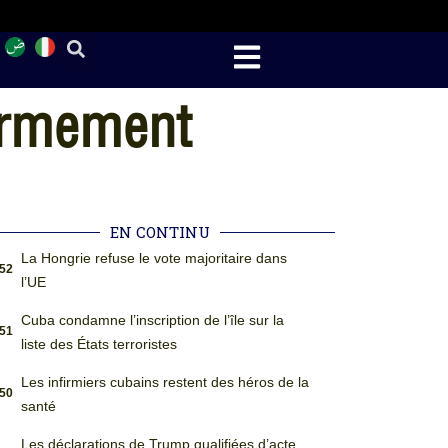
sarmement
EN CONTINU
La Hongrie refuse le vote majoritaire dans
:52
l’UE
Cuba condamne l’inscription de l’île sur la
:51
liste des États terroristes
Les infirmiers cubains restent des héros de la
:50
santé
Les déclarations de Trump qualifiées d’acte