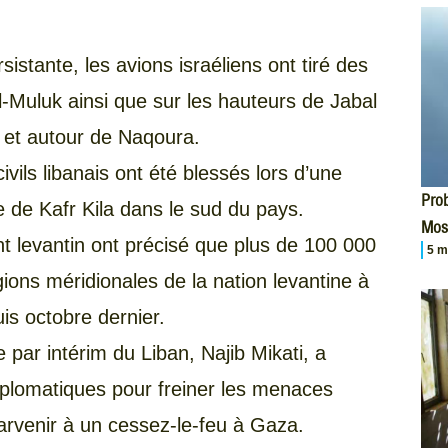
rsistante, les avions israéliens ont tiré des
al-Muluk ainsi que sur les hauteurs de Jabal
et autour de Naqoura.
ivils libanais ont été blessés lors d’une
Prob
ge de Kafr Kila dans le sud du pays.
Mos
nt levantin ont précisé que plus de 100 000
5 m
ons méridionales de la nation levantine à
is octobre dernier.
 par intérim du Liban, Najib Mikati, a
diplomatiques pour freiner les menaces
parvenir à un cessez-le-feu à Gaza.