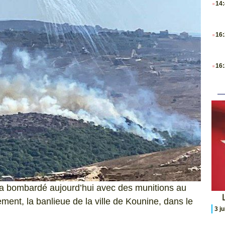
14
.
16
.
16
l a bombardé aujourd’hui avec des munitions au
L
ement, la banlieue de la ville de Kounine, dans le
3 j