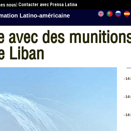
| Contacter avec Prensa Latina
mes nous
mation Latino-américaine
e avec des munition
le Liban
.
14
.
14
.
14
.