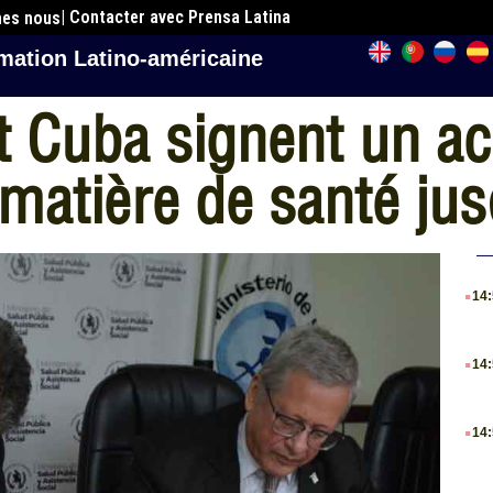
| Contacter avec Prensa Latina
mes nous
mation Latino-américaine
t Cuba signent un a
matière de santé ju
.
14
.
14
.
14
.