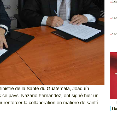
14
.
16
.
16
inistre de la Santé du Guatemala, Joaquín
 ce pays, Nazario Fernández, ont signé hier un
L
 renforcer la collaboration en matière de santé.
3 j