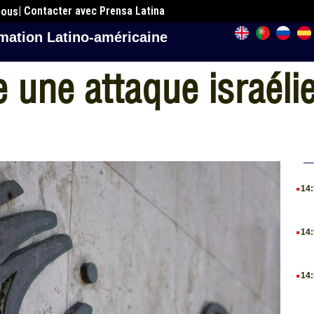
| Contacter avec Prensa Latina
nous
mation Latino-américaine
une attaque israélie
.
14
.
14
.
14
.