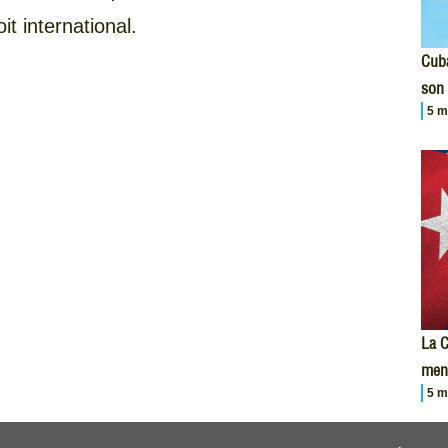
it international.
Cuba
son 
5 m
La C
men
5 m