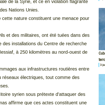
riale de la Syrie, et ce en violation flagrante
e des Nations Unies.
de cette nature constituent une menace pour
ls et des militaires, ont été tuées dans des
e des installations du Centre de recherche
 Messiaf, à 250 kilomètres au nord-ouest de
Cuba
terr
3 j
mages aux infrastructures routières entre
u réseaux électriques, tout comme des
uses.
toire syrien sous prétexte d’attaquer des
mas affirme que ces actes constituent une