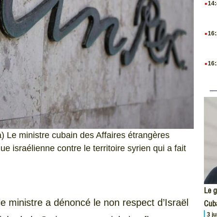
14
.
16
.
16
 Le ministre cubain des Affaires étrangères
israélienne contre le territoire syrien qui a fait
Le g
e ministre a dénoncé le non respect d’Israël
Cub
3 j