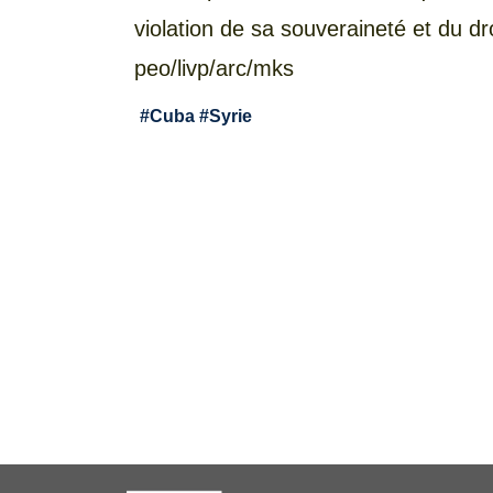
violation de sa souveraineté et du dro
peo/livp/arc/mks
#
Cuba
#
Syrie