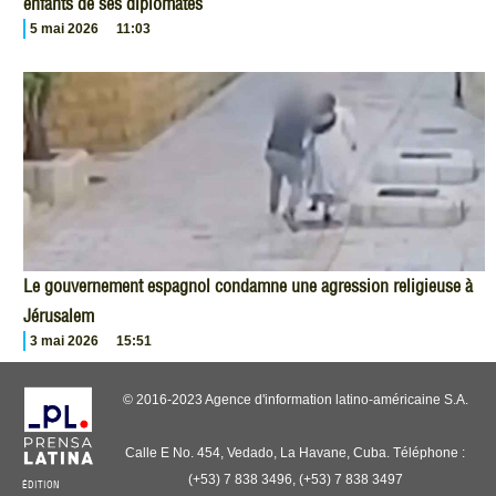
enfants de ses diplomates
5 mai 2026
11:03
Le gouvernement espagnol condamne une agression religieuse à
Jérusalem
3 mai 2026
15:51
© 2016-2023 Agence d'information latino-américaine S.A.
Calle E No. 454, Vedado, La Havane, Cuba. Téléphone :
(+53) 7 838 3496, (+53) 7 838 3497
ÉDITION