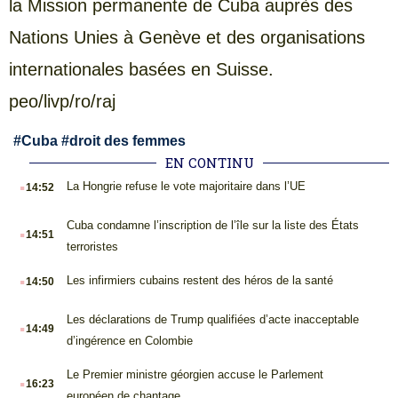
la Mission permanente de Cuba auprès des
Nations Unies à Genève et des organisations
internationales basées en Suisse.
peo/livp/ro/raj
#
Cuba
#
droit des femmes
EN CONTINU
.
La Hongrie refuse le vote majoritaire dans l’UE
14:52
.
Cuba condamne l’inscription de l’île sur la liste des États
14:51
terroristes
.
Les infirmiers cubains restent des héros de la santé
14:50
.
Les déclarations de Trump qualifiées d’acte inacceptable
14:49
d’ingérence en Colombie
.
Le Premier ministre géorgien accuse le Parlement
16:23
européen de chantage