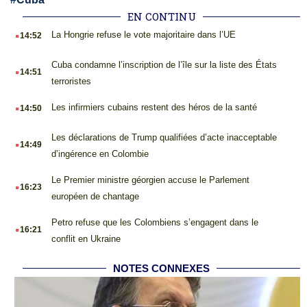
EN CONTINU
.
La Hongrie refuse le vote majoritaire dans l’UE
14:52
.
Cuba condamne l’inscription de l’île sur la liste des États
14:51
terroristes
.
Les infirmiers cubains restent des héros de la santé
14:50
.
Les déclarations de Trump qualifiées d’acte inacceptable
14:49
d’ingérence en Colombie
.
Le Premier ministre géorgien accuse le Parlement
16:23
européen de chantage
.
Petro refuse que les Colombiens s’engagent dans le
16:21
conflit en Ukraine
NOTES CONNEXES