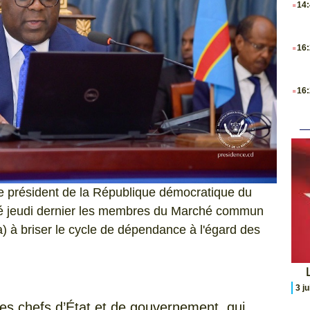
14
.
16
.
16
e président de la République démocratique du
té jeudi dernier les membres du Marché commun
a) à briser le cycle de dépendance à l'égard des
L
3 j
es chefs d’État et de gouvernement, qui