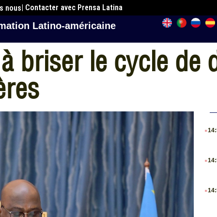
| Contacter avec Prensa Latina
es nous
mation Latino-américaine
à briser le cycle de
ères
.
14
.
14
.
14
.