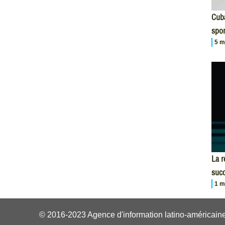
Cuba
spor
5 m
La r
succ
1 m
© 2016-2023 Agence d'information latino-américaine