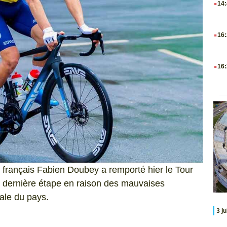
14
.
16
.
16
e français Fabien Doubey a remporté hier le Tour
 dernière étape en raison des mauvaises
ale du pays.
3 j