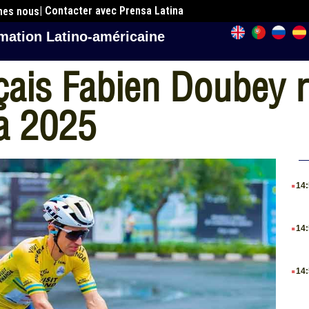
| Contacter avec Prensa Latina
mes nous
mation Latino-américaine
nçais Fabien Doubey 
a 2025
.
14
.
14
.
14
.