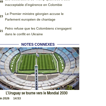
:49
inacceptable d’ingérence en Colombie
Le Premier ministre géorgien accuse le
:23
Parlement européen de chantage
Petro refuse que les Colombiens s’engagent
:21
dans le conflit en Ukraine
NOTES CONNEXES
L’Uruguay se tourne vers le Mondial 2030
uin 2026
14:53