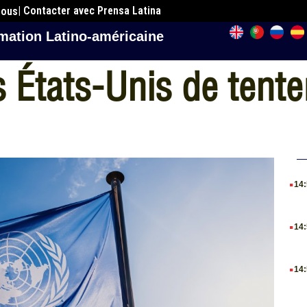
| Contacter avec Prensa Latina
nous
mation Latino-américaine
 États-Unis de tente
.
14
.
14
.
14
.