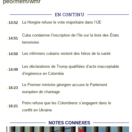
peo/mem/wmr
EN CONTINU
.
La Hongrie refuse le vote majoritaire dans l’UE
14:52
.
Cuba condamne l’inscription de l’île sur la liste des États
14:51
terroristes
.
Les infirmiers cubains restent des héros de la santé
14:50
.
Les déclarations de Trump qualifiées d’acte inacceptable
14:49
d’ingérence en Colombie
.
Le Premier ministre géorgien accuse le Parlement
16:23
européen de chantage
.
Petro refuse que les Colombiens s’engagent dans le
16:21
conflit en Ukraine
NOTES CONNEXES