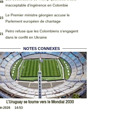
:49
inacceptable d’ingérence en Colombie
Le Premier ministre géorgien accuse le
:23
Parlement européen de chantage
Petro refuse que les Colombiens s’engagent
:21
dans le conflit en Ukraine
NOTES CONNEXES
L’Uruguay se tourne vers le Mondial 2030
uin 2026
14:53