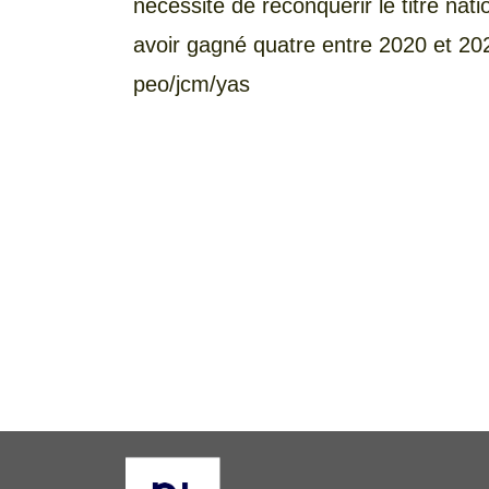
nécessité de reconquérir le titre nat
avoir gagné quatre entre 2020 et 20
peo/jcm/yas