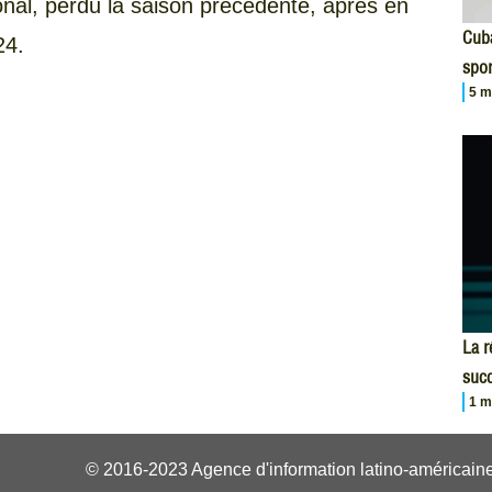
ional, perdu la saison précédente, après en
Cuba
24.
spor
5 m
La r
succ
1 m
© 2016-2023 Agence d'information latino-américaine