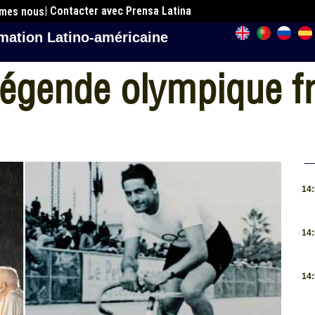
| Contacter avec Prensa Latina
mmes nous
mation Latino-américaine
égende olympique fr
.
14
.
14
.
14
.