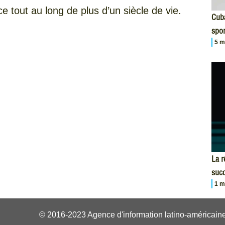
 tout au long de plus d’un siècle de vie.
Cuba
spor
5 m
La r
succ
1 m
© 2016-2023 Agence d'information latino-américaine