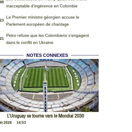
:49
inacceptable d’ingérence en Colombie
Le Premier ministre géorgien accuse le
:23
Parlement européen de chantage
Petro refuse que les Colombiens s’engagent
:21
dans le conflit en Ukraine
NOTES CONNEXES
L’Uruguay se tourne vers le Mondial 2030
uin 2026
14:53