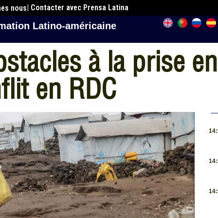
| Contacter avec Prensa Latina
mes nous
mation Latino-américaine
bstacles à la prise e
flit en RDC
.
14
.
14
.
14
.