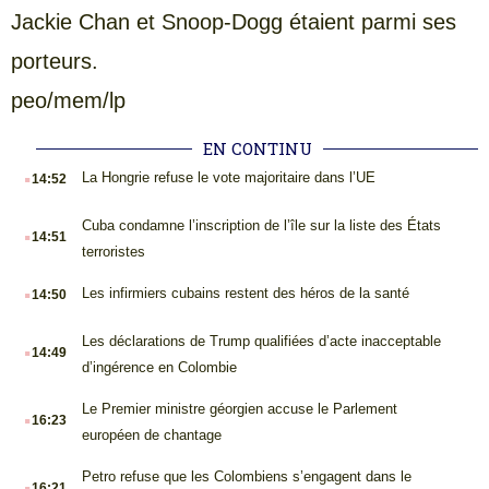
Jackie Chan et Snoop-Dogg étaient parmi ses
porteurs.
peo/mem/lp
EN CONTINU
.
La Hongrie refuse le vote majoritaire dans l’UE
14:52
.
Cuba condamne l’inscription de l’île sur la liste des États
14:51
terroristes
.
Les infirmiers cubains restent des héros de la santé
14:50
.
Les déclarations de Trump qualifiées d’acte inacceptable
14:49
d’ingérence en Colombie
.
Le Premier ministre géorgien accuse le Parlement
16:23
européen de chantage
.
Petro refuse que les Colombiens s’engagent dans le
16:21