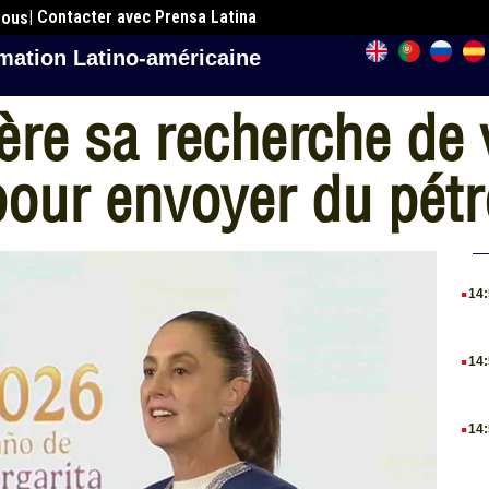
| Contacter avec Prensa Latina
nous
mation Latino-américaine
ère sa recherche de 
pour envoyer du pétr
.
14
.
14
.
14
.