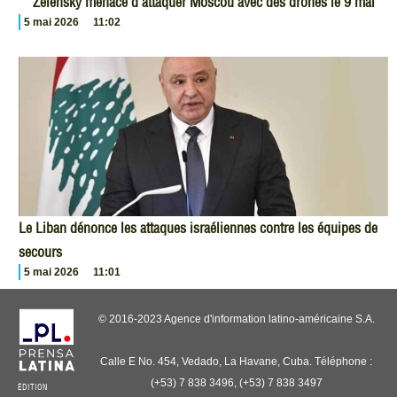
Zelensky menace d’attaquer Moscou avec des drones le 9 mai
5 mai 2026
11:02
Le Liban dénonce les attaques israéliennes contre les équipes de
secours
5 mai 2026
11:01
© 2016-2023 Agence d'information latino-américaine S.A.
Calle E No. 454, Vedado, La Havane, Cuba. Téléphone :
(+53) 7 838 3496, (+53) 7 838 3497
ÉDITION