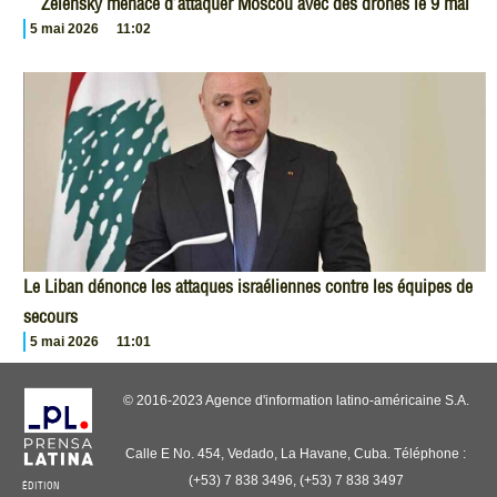
Zelensky menace d’attaquer Moscou avec des drones le 9 mai
5 mai 2026
11:02
Le Liban dénonce les attaques israéliennes contre les équipes de
secours
5 mai 2026
11:01
© 2016-2023 Agence d'information latino-américaine S.A.
Calle E No. 454, Vedado, La Havane, Cuba. Téléphone :
(+53) 7 838 3496, (+53) 7 838 3497
ÉDITION