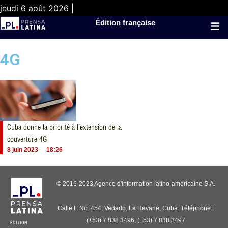
jeudi 6 août 2026 |
Édition française
4G
Cuba donne la priorité à l’extension de la
couverture 4G
8 juin 2023
18:26
© 2016-2023 Agence d'information latino-américaine S.A.
Calle E No. 454, Vedado, La Havane, Cuba. Téléphone :
(+53) 7 838 3496, (+53) 7 838 3497
ÉDITION