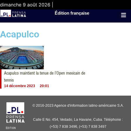
dimanche 9 août 2026 |
Édition française
Acapulco
Acapulco maintient la tenue de l’Open mexicain de
tennis
14 décembre 2023
20:01
© 2016-2023 Agence d'information latino-américaine S.A.
Calle E No. 454, Vedado, La Havane, Cuba. Téléphone :
(+53) 7 838 3496, (+53) 7 838 3497
ÉDITION