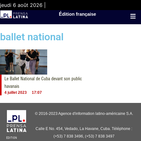
jeudi 6 août 2026 |
Édition française
ballet national
Le Ballet National de Cuba devant son public
havanais
4 juillet 2023
17:07
© 2016-2023 Agence d'information latino-américaine S.A.
Calle E No. 454, Vedado, La Havane, Cuba. Téléphone :
(+53) 7 838 3496, (+53) 7 838 3497
ÉDITION