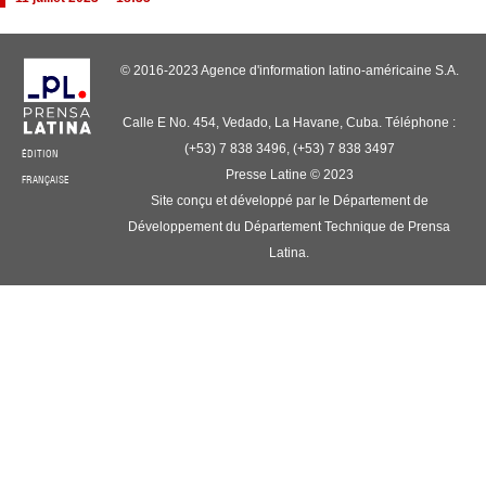
© 2016-2023 Agence d'information latino-américaine S.A.
Calle E No. 454, Vedado, La Havane, Cuba. Téléphone :
(+53) 7 838 3496, (+53) 7 838 3497
ÉDITION
Presse Latine © 2023
FRANÇAISE
Site conçu et développé par le Département de
Développement du Département Technique de Prensa
Latina.