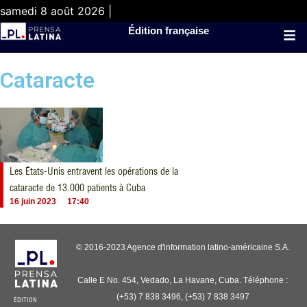
samedi 8 août 2026 |
Édition française
Cataracte
Les États-Unis entravent les opérations de la
cataracte de 13.000 patients à Cuba
16 juin 2023
17:40
© 2016-2023 Agence d'information latino-américaine S.A.
Calle E No. 454, Vedado, La Havane, Cuba. Téléphone :
(+53) 7 838 3496, (+53) 7 838 3497
ÉDITION